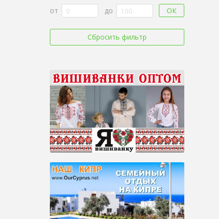
ОК
от
до
Сбросить фильтр