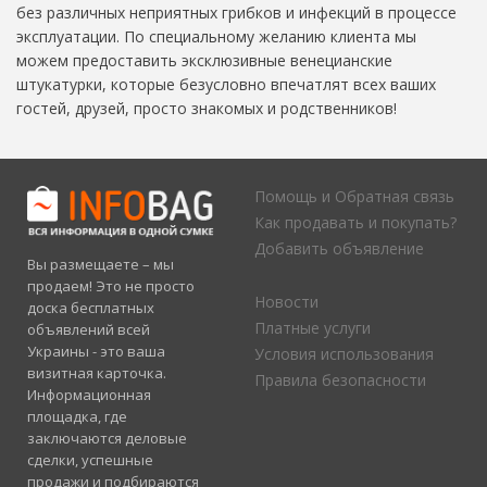
без различных неприятных грибков и инфекций в процессе
эксплуатации. По специальному желанию клиента мы
можем предоставить эксклюзивные венецианские
штукатурки, которые безусловно впечатлят всех ваших
гостей, друзей, просто знакомых и родственников!
Помощь и Обратная связь
Как продавать и покупать?
Добавить объявление
Вы размещаете – мы
продаем! Это не просто
Новости
доска бесплатных
Платные услуги
объявлений всей
Украины - это ваша
Условия использования
визитная карточка.
Правила безопасности
Информационная
площадка, где
заключаются деловые
сделки, успешные
продажи и подбираются