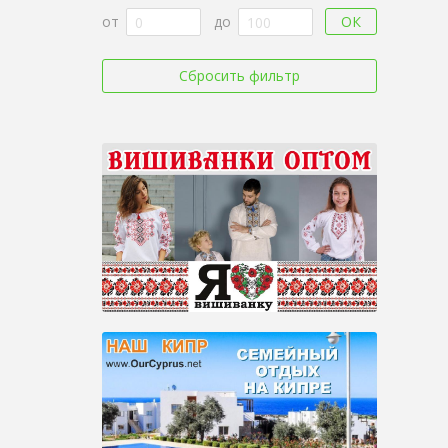
ОК
от
до
Сбросить фильтр