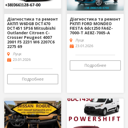
Діагностика та ремонт
Діагностика та ремонт
АКПП W6DGB DCT470
РКПП FORD MONDEO
DCT451 SPS6 Mitsubishi
FIESTA 6dct250 FA6Z-
Outlander Citroen C-
7000-T AE8Z-7005-A
Crosser Peugeot 4007
Луцк
2001 F5 2231 W6 2207C6
23.01.2026
2275 69
Луцк
23.01.2026
Подробнее
Подробнее