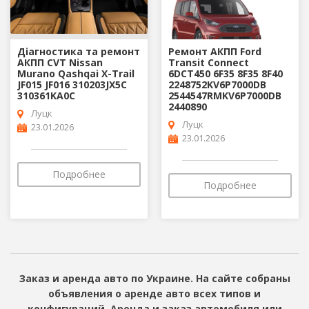
Діагностика та ремонт
Ремонт АКПП Ford
АКПП CVT Nissan
Transit Connect
Murano Qashqai X-Trail
6DCT450 6F35 8F35 8F40
JF015 JF016 310203JX5C
2248752KV6P7000DB
310361KA0C
2544547RMKV6P7000DB
2440890
Луцк
Луцк
23.01.2026
23.01.2026
Подробнее
Подробнее
Заказ и аренда авто по Украине. На сайте собраны
объявления о аренде авто всех типов и
конфигураций. Аренда и заказ автомобиля или