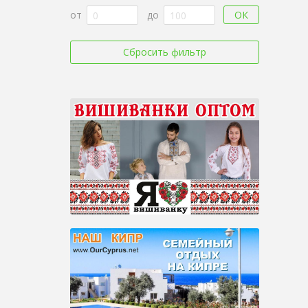
ОК
от
до
Сбросить фильтр