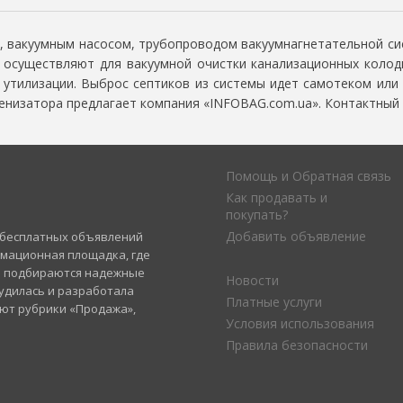
, вакуумным насосом, трубопроводом вакуумнагнетательной 
а осуществляют для вакуумной очистки канализационных коло
 утилизации. Выброс септиков из системы идет самотеком или
сенизатора предлагает компания «INFOBAG.com.ua». Контактный т
Помощь и Обратная связь
Как продавать и
покупать?
Добавить объявление
а бесплатных объявлений
рмационная площадка, где
и подбираются надежные
Новости
удилась и разработала
Платные услуги
уют рубрики «Продажа»,
Условия использования
Правила безопасности