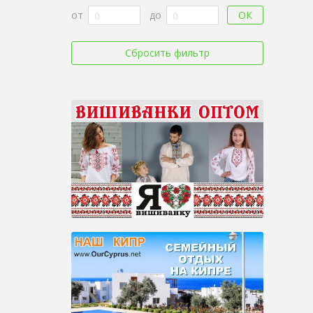
ОК
от
до
Сбросить фильтр