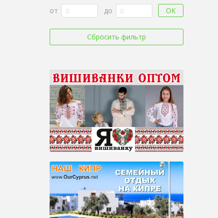
ОК
от
до
Сбросить фильтр