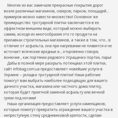
Многие из вас замечали прекрасные покрытия дорог
возле различных магазинов, скверов, парков, площадей...
примеров можно навести множество! Основное же
преимущество тротуарной плитки заключается в ее
эффектном внешнем виде, который можно выбирать
самим, исходя из многообразия это го продукта на
прилавках строительных магазинов, а также в том, что , в
отличие от асфальта, она при нагревании не плавится и не
источает всяческие вредные и , откровенно говоря,
вонючие , как портянки рядового Усращенко портки, пары!
Дабы в полной мере раскрыть потенциал этой плитки,
сайт infobag.com.ua предоставляет новейшие услуги в
Украине – укладка тротуарной плитки! Наши рабочие
помогут вам выбрать наиболее подходящую для вашего
дачного участка, магазина или частного дома плитку,
которая будет приятной заменой асфальту или вечной
грязи под ногами!
Наша организация предоставляет услуги каменщиков,
которые помогут превратить ограждение вашего участка в
непреступную стену средневековой крепости, сделаю