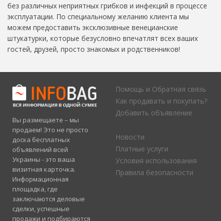
без различных неприятных грибков и инфекций в процессе
эксплуатации. По специальному желанию клиента мы
можем предоставить эксклюзивные венецианские
штукатурки, которые безусловно впечатлят всех ваших
гостей, друзей, просто знакомых и родственников!
Помощь и Обратная связь
Как продавать и покупать?
Добавить объявление
Вы размещаете – мы
продаем! Это не просто
Новости
доска бесплатных
Платные услуги
объявлений всей
Украины - это ваша
Условия использования
визитная карточка.
Правила безопасности
Информационная
площадка, где
заключаются деловые
сделки, успешные
продажи и подбираются