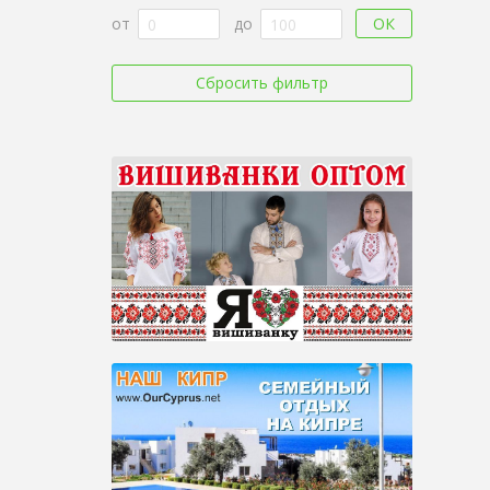
ОК
от
до
Сбросить фильтр