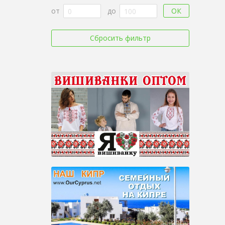
ОК
от
до
Сбросить фильтр