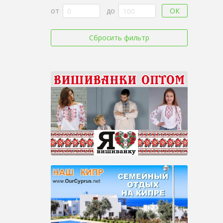
ОК
от
до
Сбросить фильтр