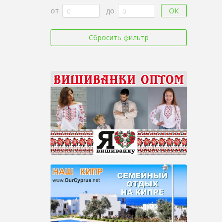
ОК
от
до
Сбросить фильтр