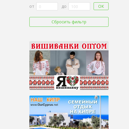
ОК
от
до
Сбросить фильтр