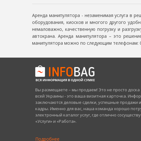
Аренда манипулятора - незаменимая услуга в р
оборудования, киосков и многого другого удоб
немаловажно, качественную погрузку и разгруз
автокрана. Аренда манипулятора – это решение
манипулятора можно по следующим телефонам: 09
Вы размещаете – мы продаем! Это не просто доск
всей Украины - это ваша визитная карточка. Инфо
заключаются деловые сделки, успешные продажи 
кадры. Именно для вас, наша команда хорошо потр
электронный каталог услуг, где отлично сосуществ
«Услуги» и «Работа».
Подробнее