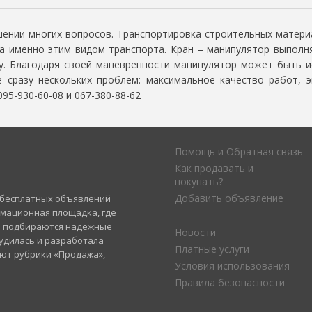
ешении многих вопросов. Транспортировка строительных матер
на именно этим видом транспорта. Кран – манипулятор выполня
ку. Благодаря своей маневренности манипулятор может быть 
 сразу нескольких проблем: максимальное качество работ, 
5-930-60-08 и 067-380-88-62
Помощь и Обратная связь
Как продавать и
покупать?
Добавить объявление
а бесплатных объявлений
рмационная площадка, где
и подбираются надежные
Новости
удилась и разработала
Платные услуги
уют рубрики «Продажа»,
Условия использования
Правила безопасности