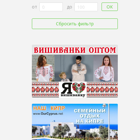
ОК
от
до
Сбросить фильтр