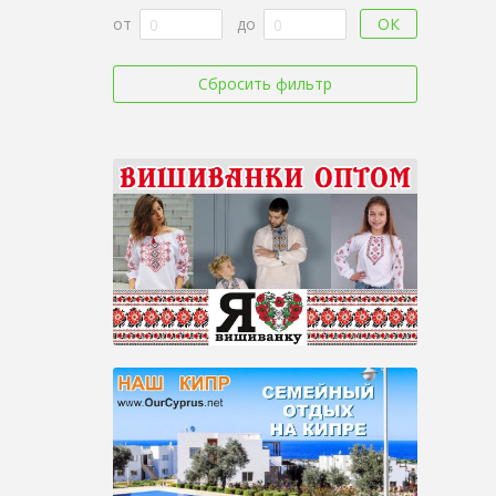
ОК
от
до
Сбросить фильтр