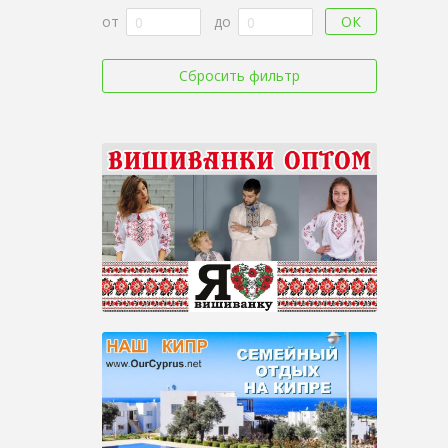
ОК
от
до
Сбросить фильтр