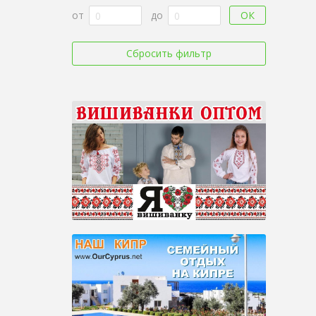
ОК
от
до
Сбросить фильтр