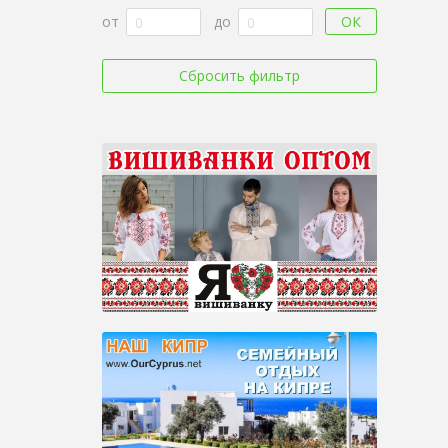
ОК
от
до
Сбросить фильтр