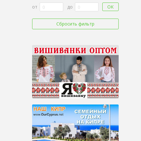
ОК
от
до
Сбросить фильтр