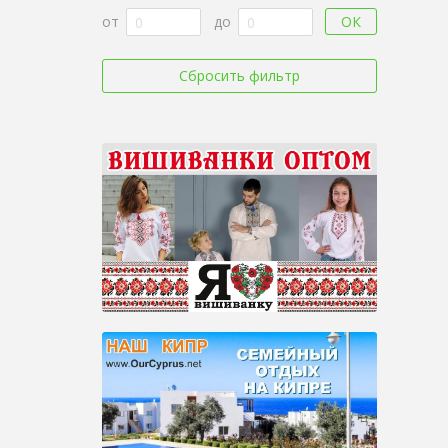
ОК
от
до
Сбросить фильтр