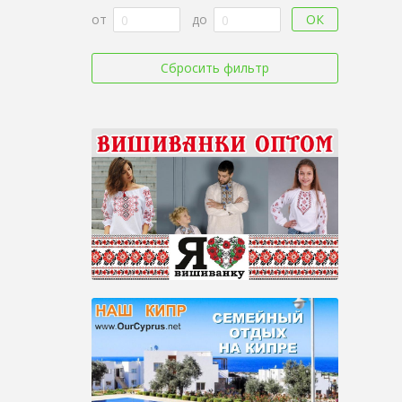
ОК
от
до
Сбросить фильтр