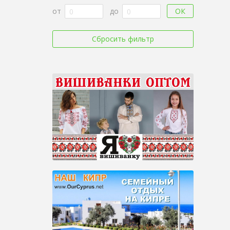
ОК
от
до
Сбросить фильтр