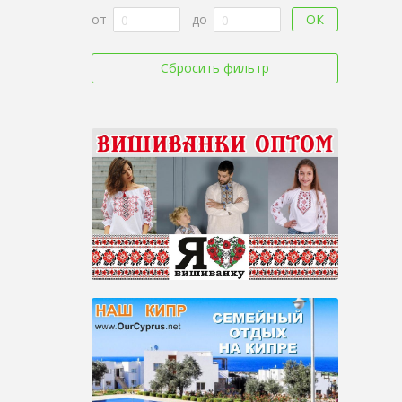
ОК
от
до
Сбросить фильтр