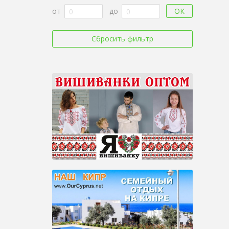
ОК
от
до
Сбросить фильтр