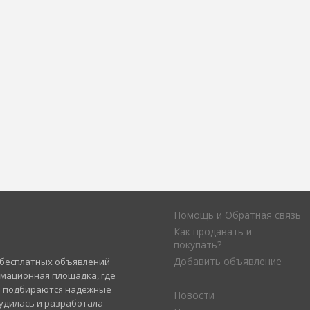
Помощь и Обратная связь
Как продавать и
покупать?
Добавить объявление
а бесплатных объявлений
рмационная площадка, где
и подбираются надежные
Новости
удилась и разработала