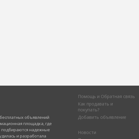
Помощь и Обратная связь
Как продавать и
покупать?
Добавить объявление
а бесплатных объявлений
рмационная площадка, где
и подбираются надежные
Новости
удилась и разработала