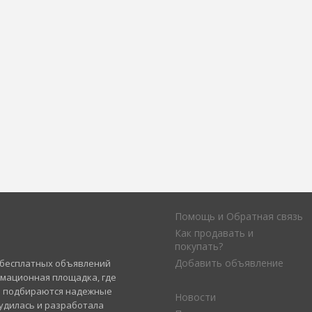
Помощь и Обратная связь
Как продавать и
покупать?
Добавить объявление
а бесплатных объявлений
рмационная площадка, где
и подбираются надежные
Новости
удилась и разработала