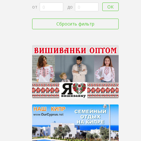
ОК
от
до
Сбросить фильтр