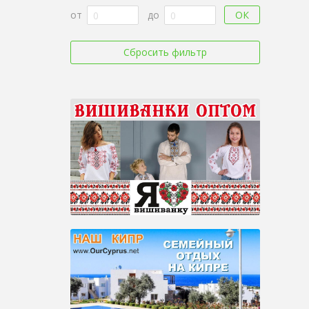
ОК
от
до
Сбросить фильтр