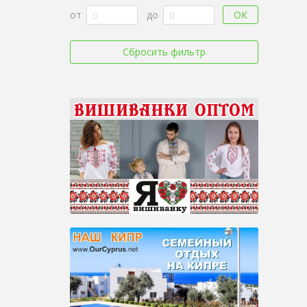
ОК
от
до
Сбросить фильтр