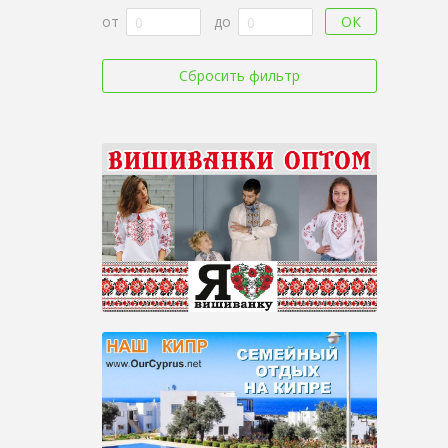
ОК
от
до
Сбросить фильтр