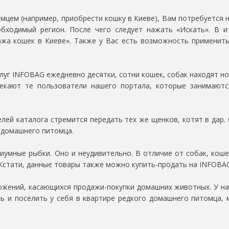
мцем (например, приобрести кошку в Киеве), Вам потребуется 
бходимый регион. После чего следует нажать «Искать». В и
жа кошек в Киеве». Также у Вас есть возможность применит
слуг INFOBAG ежедневно десятки, сотни кошек, собак находят н
лекают те пользователи нашего портала, которые занимают
й каталога стремится передать тех же щенков, котят в дар. О
 домашнего питомца.
умные рыбки. Оно и неудивительно. В отличие от собак, кошек
. Кстати, данные товары также можно купить-продать на INFOBA
жений, касающихся продажи-покупки домашних животных. У на
ь и поселить у себя в квартире редкого домашнего питомца,