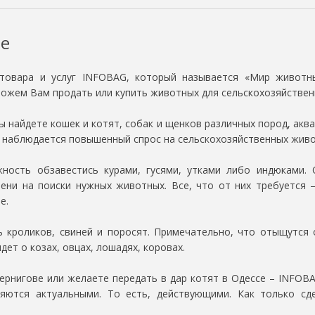
не
 товара и услуг INFOBAG, который называется «Мир живот
ожем Вам продать или купить животных для сельскохозяйствен
 найдете кошек и котят, собак и щенков различных пород, аква
я наблюдается повышенный спрос на сельскохозяйственных живо
ность обзавестись курами, гусями, утками либо индюками.
ени на поиски нужных животных. Все, что от них требуется 
е.
роликов, свиней и поросят. Примечательно, что отыщутся 
дет о козах, овцах, лошадях, коровах.
Чернигове или желаете передать в дар котят в Одессе – INFOB
яются актуальными. То есть, действующими. Как только сд