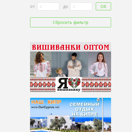
ОК
от
до
Сбросить фильтр