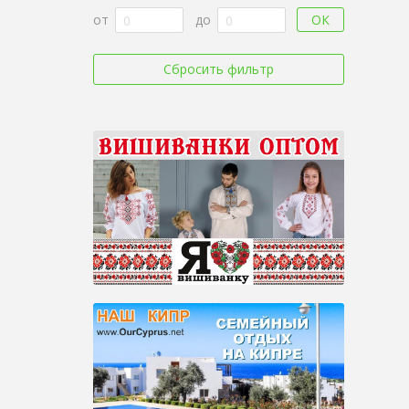
ОК
от
до
Сбросить фильтр