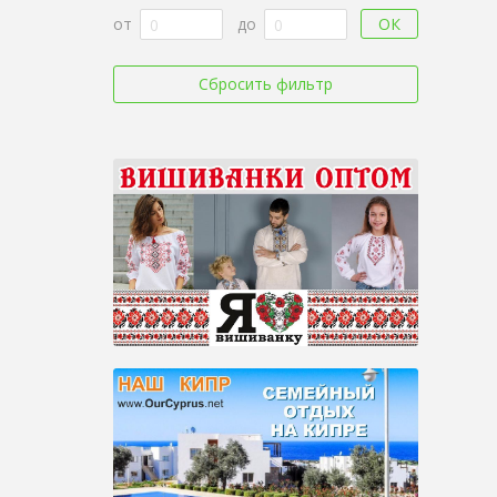
ОК
от
до
Сбросить фильтр