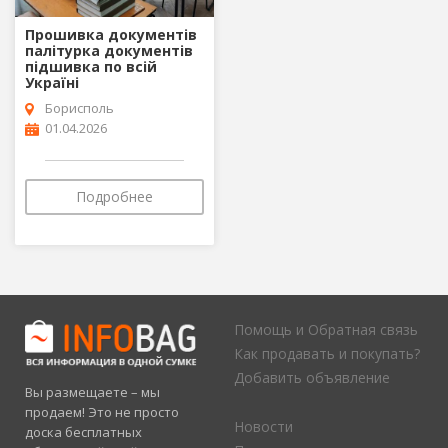
Прошивка документів
палітурка документів
підшивка по всій
Україні
Борисполь
01.04.2026
Подробнее
Помощь и Обратная связь
Как продавать и покупать?
Добавить объявление
Вы размещаете – мы
продаем! Это не просто
Новости
доска бесплатных