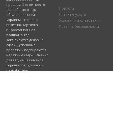
продаем! Это не просто
Новости
доска бесплатных
Платные услуги
объявлений всей
Украины - это ваша
Условия использования
визитная карточка.
Правила безопасности
Информационная
площадка, где
заключаются деловые
сделки, успешные
продажи и подбираются
надежные кадры. Именно
для вас, наша команда
хорошо потрудилась и
разработала
электронный каталог
услуг, где отлично
сосуществуют рубрики
«Продажа», «Услуги» и
«Работа».
Подробнее
Консультация и