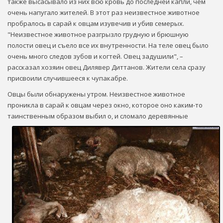
также высасывало из них всю кровь до последней капли, чем
очень напугало жителей. В этот раз неизвестное животное
пробралось в сарай к овцам изувечив и убив семерых.
"Неизвестное животное разгрызло грудную и брюшную
полости овец и съело все их внутренности. На теле овец было
очень много следов зубов и когтей. Овец задушили", –
рассказал хозяин овец Дилявер Диттанов. Жители села сразу
присвоили случившееся к чупакабре.
Овцы были обнаружены утром. Неизвестное животное
проникла в сарай к овцам через окно, которое оно каким-то
таинственным образом выбил
о, и сломало деревянные