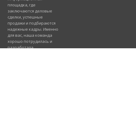
площадка, где
заключаются деловые
сделки, успешные
продажи и подбираются
надежные кадры. Именно
для вас, наша команда
хорошо потрудилась и
разработала
электронный каталог
услуг, где отлично
сосуществуют рубрики
«Продажа», «Услуги» и
«Работа».
Подробнее
Консультация и
помощь
098 955 23 91
Предлагаем
сотрудничество в