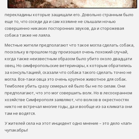
перекладины которые защищали его. Довольно странным было
еще то, что соседи да и сам хозяине не слышали ночью
совершенно никаких посторонних звуков, да и сторожевая
собака также не лаяла.
Местные жители предполагают что такое могла сделать собака,
поскольку в прошлом году произошел очень похожий случай,
когда также неизвестным образом было убито около двадцати
овец. Но симферопольские ветеринары, к которым обратились
за консультацией, сказали что собака такого сделать точно не
могла. Все-таки овца это очень крупное животное для собак.
Темболее убить сразу семерых ей было бы не по силам. Они
предполагают, что это мог совершить волк. Но в лесоохранном
хозяйстве Симферополя заявляют, что волков в окрестностях
никто не встречал многие годы, да и вообще из-за климата они
там не водятся.
У жителей села на этот инцидент одно мнение – это дело «лап»
чупакабры!