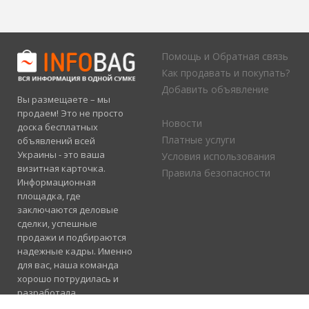
Помощь и Обратная связь
Как продавать и покупать?
Добавить объявление
Вы размещаете – мы
продаем! Это не просто
Новости
доска бесплатных
Платные услуги
объявлений всей
Украины - это ваша
Условия использования
визитная карточка.
Правила безопасности
Информационная
площадка, где
заключаются деловые
сделки, успешные
продажи и подбираются
надежные кадры. Именно
для вас, наша команда
хорошо потрудилась и
разработала
электронный каталог