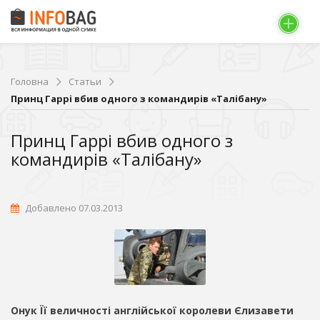
Головна
Статьи
Принц Гаррі вбив одного з командирів «Талібану»
Принц Гаррі вбив одного з
командирів «Талібану»
Добавлено 07.03.2013
Онук Її величності англійської королеви Єлизавети