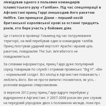
ліквідував одного з польових командирів
ісламістського руху «Талібан». Під час спецоперації в
Афганістані принц Гаррі знешкодив його ракетою
Hellfire. Син принцеси Діани – перший носій
британської королівської крові за останні тридцять
років, хто бере участь у бойових діях.
Це сталося в провінції Гільменд під час патрулювання
території, на якій перебував один із командирів талібів.
Принц пілотував ударний вертоліт Apache і вразив ціль
ракетою, повідомляє The Sun. Ім’я вбитого не
повідомляється.
За словами інформатора, принц Гаррі дуже популярний
серед товаришів по службі і отримав прізвисько "Big H". «Він
– нормальний солдат. Всі хлопці в Афганістані поважають і
люблять його. Він не проти випити і посміятися, як усі», -
розповів виданню співрозмовник.
Із вересня 2012 року принц Гаррі вдруге перебуває у
відрядженні в Афганістані. У 2007-2008 роках він уже служив
на передовій упродовж двох з половиною місяців, поки про