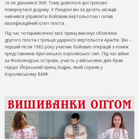
те не дізналися ЗМІ. Тому довелося достроково
повернутися додому. У Лондоні він за десять місяців
навчився управляти бойовим вертольотом і склав
кваліфікаційний іспит пілота.
Під час чотиримісячної місії принц виконує обов’язки
другого пілота-стрільця ударного вертольота Apache. Він –
перший після 1982 року учасник бойових операцій з-поміж
представників британської королівської сім’ї. Під час війни
за Фолклендські острови, участь у військових діях брав
герцог Йоркський принц Ендрю, який служив у
Королівському ВМФ.