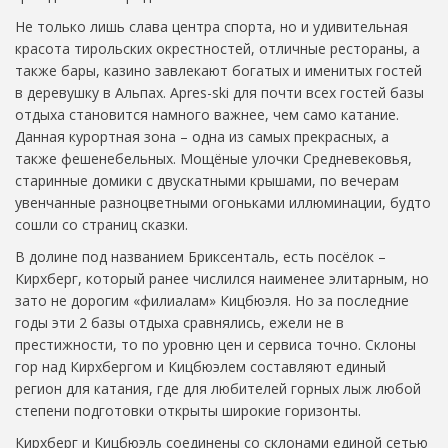
Не только лишь слава центра спорта, но и удивительная
красота тирольских окрестностей, отличные рестораны, а
также бары, казино завлекают богатых и именитых гостей
в деревушку в Альпах. Apres-ski для почти всех гостей базы
отдыха становится намного важнее, чем само катание.
Данная курортная зона – одна из самых прекрасных, а
также фешенебельных. Мощёные улочки Средневековья,
старинные домики с двускатными крышами, по вечерам
увенчанные разноцветными огоньками иллюминации, будто
сошли со страниц сказки.
В долине под названием Бриксенталь, есть посёлок –
Кирхберг, который ранее числился наименее элитарным, но
зато не дорогим «филиалам» Кицбюэля. Но за последние
годы эти 2 базы отдыха сравнялись, ежели не в
престижности, то по уровню цен и сервиса точно. Склоны
гор над Кирхбергом и Кицбюэлем составляют единый
регион для катания, где для любителей горных лыж любой
степени подготовки открыты широкие горизонты.
Кирхберг и Кицбюэль соединены со склонами единой сетью