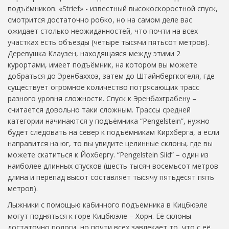
подъёмников. «Strief» - известный высокоскоростной спуск,
смотрится достаточно робко, но на самом деле вас
ожидает столько неожиданностей, что почти на всех
участках есть объезды (четыре тысячи пятьсот метров).
Деревушка Клаузен, находящаяся между этими 2
курортами, имеет подъёмник, на котором вы можете
добраться до Эренбаххоэ, затем до Штайнбергкогеля, где
существует огромное количество потрясающих трасс
разного уровня сложности. Спуск к Эренбахграбену –
считается довольно таки сложным. Трассы средней
категории начинаются у подъёмника “Pengelstein”, нужно
будет следовать на север к подъёмникам Кирхберга, а если
направится на юг, то вы увидите целинные склоны, где вы
можете скатиться к Йохбергу. “Pengelstein Siid” – один из
наиболее длинных спусков (шесть тысяч восемьсот метров
длина и перепад высот составляет тысячу пятьдесят пять
метров).
Лыжники с помощью кабинного подъемника в Кицбюэле
могут подняться к горе Кицбюэле – Хорн. Её склоны
достаточно пологи, но почти всех завлекает то, что с её