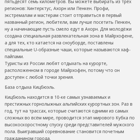
пятьдесят семь километров. Вы можете выбирать из трёх
регионов: Хинтерктус, Ахорн или Пенкен. Профи,
экстремалам и мастерам стоит отправиться в первый
названный регион, любители, вам лучше посетить Пенкен,
ну а начинающие пусть смело едут в Ахорн. Для молодёжи
создана специальная развлекательная зона в Майрхофене,
а для тех, кто катается на сноуборде, поставлены
специальные U-образные чаши, которые называются хаф-
пайпами.
Туристы из России любят отдыхать на курорте,
расположенном в городе Майрхофен, потому что он
доступен с любой точки зрения.
База отдыха Кицбюэль.
Кицбюэль находится в 10-ке самых узнаваемых и
престижных горнолыжных альпийских курортных зон. Раз в
год, тут на трассах, которые считаются одними из самых
сложных во всём мире, проводится этап мирового Кубка по
высокоскоростному спуску среди представителей мужского
пола. Выигравший соревнование становится почетным
гражданином города.