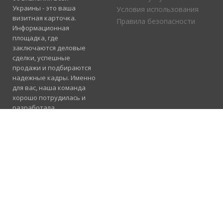
Украины - это ваша
Условия использования
визитная карточка.
Правила безопасности
Информационная
площадка, где
заключаются деловые
сделки, успешные
продажи и подбираются
надежные кадры. Именно
для вас, наша команда
хорошо потрудилась и
разработала
электронный каталог
услуг, где отлично
сосуществуют рубрики
«Продажа», «Услуги» и
«Работа».
Подробнее
Консультация и
помощь
098 955 23 91