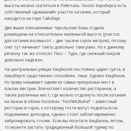
высоты можно скатиться в Рейнталь. Около Кирхберга есть
собственный «домашний» участок катания, который
находится на горе Гайсберг.
Две выше описываемые тирольские базы отдыха
размещены на относительно маленькой высоте (участок
для катания восемьсот – две тысячи сорок метров), потому
снег тут начинает таять довольно таки рано. Но к данному
региону так же относят Пасс – Турн, где снежный покров
довольно надёжен.
На центральных улицах Кицбюэля постоянно царит суета, в
Кирхберге существенно спокойнее, тише. Однако Кицбюэль
по праву называют одним из самых прекрасных мест в
Альпах Австрии. Впечатляет количество ресторанов, а
также различных мест, где можно отдохнуть после катания
на лыжах в обоих посёлках. “Hochkitzbuhel” – известный
ресторан в горах, к которому гости могут подняться на
подъёмнике допоздна, однако стоит заблаговременно
забронировать столик. Если вы посетите Кицбюэль летом,
то можете застать традиционный большой турнир по