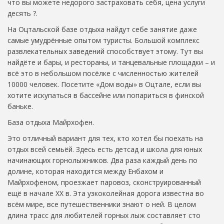
что вы можете недорого застраховать себя, цена услуги
десять ?.
На Оцтальской базе отдыха найдут себе занятие даже
самые умудрённые опытом туристы. Большой комплекс
развлекательных заведений способствует этому. Тут вы
найдёте и бары, и рестораны, и танцевальные площадки – и
всё это в небольшом посёлке с численностью жителей
10000 человек. Посетите «Дом воды» в Оцтале, если вы
хотите искупаться в бассейне или попариться в финской
баньке.
База отдыха Майрхофен.
Это отличный вариант для тех, кто хотел бы поехать на
отдых всей семьёй. Здесь есть детсад и школа для юных
начинающих горнолыжников. Два раза каждый день по
долине, которая находится между Енбахом и
Майрхофеном, проезжает паровоз, сконструированный
ещё в начале XX в. Эта узкоколейная дорога известна во
всём мире, все путешественники знают о ней. В целом
длина трасс для любителей горных лыж составляет сто