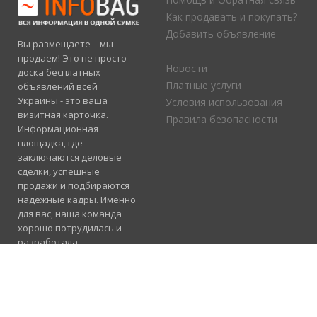
Как продавать и покупать?
Добавить объявление
Вы размещаете – мы
продаем! Это не просто
Новости
доска бесплатных
Платные услуги
объявлений всей
Украины - это ваша
Условия использования
визитная карточка.
Правила безопасности
Информационная
площадка, где
заключаются деловые
сделки, успешные
продажи и подбираются
надежные кадры. Именно
для вас, наша команда
хорошо потрудилась и
разработала
электронный каталог
услуг, где отлично
сосуществуют рубрики
«Продажа», «Услуги» и
«Работа».