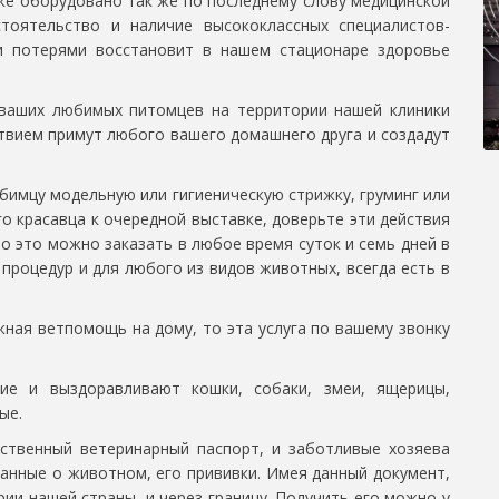
ке оборудовано так же по последнему слову медицинской
тоятельство и наличие высококлассных специалистов-
и потерями восстановит в нашем стационаре здоровье
 ваших любимых питомцев на территории нашей клиники
ствием примут любого вашего домашнего друга и создадут
бимцу модельную или гигиеническую стрижку, груминг или
о красавца к очередной выставке, доверьте эти действия
о это можно заказать в любое время суток и семь дней в
процедур и для любого из видов животных, всегда есть в
ная ветпомощь на дому, то эта услуга по вашему звонку
ие и выздоравливают кошки, собаки, змеи, ящерицы,
ые.
твенный ветеринарный паспорт, и заботливые хозяева
данные о животном, его прививки. Имея данный документ,
и нашей страны, и через границу. Получить его можно у