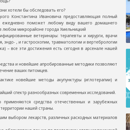
мощь?
зни хотели бы обследовать его?
цкого Константина Ивановича предоставляющая полный
о и ежедневно поможет любому виду вашего домашнего
 в любом микрорайоне города Хмельницкий
ифицированные ветеринары: терапевты и хирурги, врачи
, эндо- , и гастроскопии, травматологии и вертебрологии
ка) – все эти достижения есть сегодня в арсенале нашей
редства и новейшие апробированные методики позволяют
лечение ваших питомцев.
актике новейшие методы акупунктуры (иглотерапии) и
айший спектр разнообразных современных исследований.
 применяются средства отечественных и зарубежных
 территории нашей страны.
шим выбором лекарств, различных расходных материалов