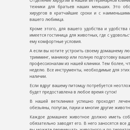
Отделение хирургии в нашей ветеринарной клини
техники для братьев наших меньших. Это обс
хирургов в кратчайшие сроки и с наименьшим
вашего любимца.
Кроме этого, для вашего удобства и удобства
имеется гостиница для животных, где с удоволь
ему комфортные условия.
А если вы хотите устроить своему домашнему лю
тримминг, маникюр или полную подготовку вашег
профессионалам из нашей клиники. Тем более, чт
неделю. Все инструменты, необходимые для этих 
наличии.
Если вдруг вашему питомцу потребуется неотлож
будет предоставлена в любое время суток!
В нашей ветклинике успешно проходят лечен
обезьяны, попугаи, пауки и многие другие животн
Каждое домашнее животное должно иметь собс
обязательно заводят его. В него заносятся все 
вы можете перемещать животного и по территори