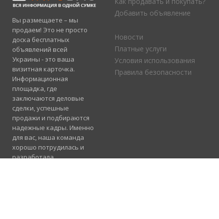
Как продавать и покупать?
Добавить объявление
Вы размещаете – мы
продаем! Это не просто
Новости
доска бесплатных
Платные услуги
объявлений всей
Украины - это ваша
Условия использования
визитная карточка.
Правила безопасности
Информационная
площадка, где
заключаются деловые
сделки, успешные
продажи и подбираются
надежные кадры. Именно
для вас, наша команда
хорошо потрудилась и
разработала
электронный каталог
услуг, где отлично
сосуществуют рубрики
«Продажа», «Услуги» и
«Работа».