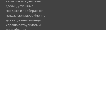
заключаются деловые
сделки, успешные
продажи и подбираются
надежные кадры. Именно
для вас, наша команда
хорошо потрудилась и
разработала
электронный каталог
услуг, где отлично
сосуществуют рубрики
«Продажа», «Услуги» и
«Работа».
Подробнее
Консультация и
помощь
098 955 23 91
Предлагаем
сотрудничество в
вашем регионе