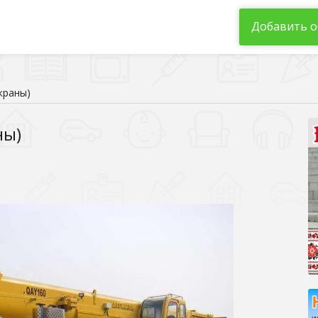
Добавить о
краны)
ны)