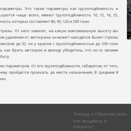
параметры. Это такие параметры как грузоподйомность и
зуются чаще всего, имеют грузоподйомность 10, 12, 16, 25,
сть которых составляет 80, 90, 120 и 200 тонн.
трелы. От него зависит, на какую максимальную высоту вы
ном удалении от автокрана он может находится. Вылет стрелы
 метров до 32. но у кранов с грузоподйомностью до 200 тонн
м, как брать автокран в аренду убедитесь, что он со своими
боту.
х параметров. От его грузоподйомности, габаритов, от того,
 ему пройдется проехать до места назначения. В среднем 8
вен.
Помощь и Обратная связь
Как продавать и
покупать?