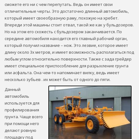
сможете его ни с чем перепутать. Ведь он имеет свои
отличительные черты. Это достаточно длинный автомобиль,
который имеет своеобразную раму, похожую на хребет.
Впереди этой машины стоит отвал, такой же как у бульдозеров.
Но на этом его схожесть с бульдозером заканчивается. По
середине автомобиля находится его главный рабочий орган,
который получил название – нож. Это лезвие, которое имеет
длину около 3х метров, и имеет возможность располагаться под
любым углом относительно поверхности. Также с зада грейдер
имеет специальное приспособление для разрыхление грунта
или асфальта. Она чем-то напоминает вилку, ведь имеет
несколько зубьев . их может быть от одного до пяти.
Данный
автомобиль
используется для
профилирования
грунта. Чаще всего
при помощи него
делают ровную
площадку под