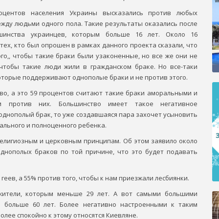
оцентов населения Украины высказались против любых
жду людьми одного пола. Такие результаты оказались после
шинства украинцев, которым больше 16 лет. Около 16
тех, кто был опрошен в рамках данного проекта сказали, что
го,, чтобы такие браки были узаконенные, но все же они не
 чтобы такие люди жили в гражданском браке. Но все-таки
оторые поддерживают однополые браки и не против этого.
во, а это 59 процентов считают такие браки аморальными и
ки против них. Большинство имеет такое негативное
 однополый брак, то уже создавшаяся пара захочет усыновить
ального и полноценного ребенка.
елигиозным и церковным принципам. Об этом заявило около
днополых браков по той причине, что это будет подавать
геев, а 55% против того, чтобы к нам приезжали лесбиянки.
жители, которым меньше 29 лет. А вот самыми большими
м больше 60 лет. Более негативно настроенными к таким
лее спокойно к этому относятся Киевляне.