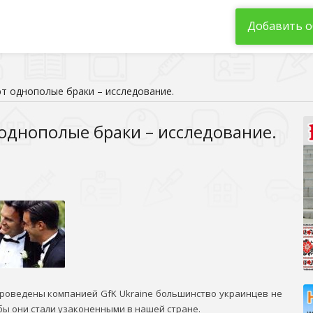
Добавить о
т однополые браки – исследование.
днополые браки – исследование.
проведены компанией GfK Ukraine большинство украинцев не
ы они стали узаконенными в нашей стране.