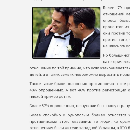
Более 79 пр
отношений ме
опроса боль
процентов из 
они против то
против того,
нашлось 5% к
Но большинст
категоричес
отношение по той причине, что если узаконивается
детей, а в таких семьях невозможно вырастить норм
Также такие браки полностью противоречат всем р
40% опрошенных. А вот 46% против регистрации о
плохой пример детям.
Более 57% опрошенных, не пускали бы в нашу страну 
Более спокойно к однополым бракам относятся 
противниками этого оказались те люди, которы
отношениям были жители западной Украины, а ВТО бо