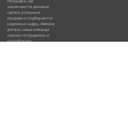
площадка, где
заключаются деловые
сделки, успешные
продажи и подбираются
надежные кадры. Именно
для вас, наша команда
хорошо потрудилась и
разработала
электронный каталог
услуг, где отлично
сосуществуют рубрики
«Продажа», «Услуги» и
«Работа».
Подробнее
Консультация и
помощь
098 955 23 91
Предлагаем
сотрудничество в