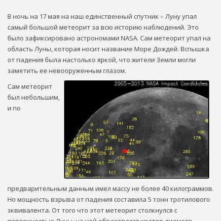
В ночь на 17 мая на наш единственный спутник – Луну упал
самый большой метеорит за всю историю наблюдений. Это
было зафиксировано астрономами NASA. Сам метеорит упал на
область Луны, которая носит название Море Дождей. Вспышка
от падения была настолько яркой, что жители Земли могли
заметить ее невооруженным глазом.
Сам метеорит
был небольшим,
и по
предварительным данным имел массу не более 40 килограммов.
Но мощность взрыва от падения составила 5 тонн тротилового
эквивалента. От того что этот метеорит столкнулся с
поверхностью Луны, на ней образовался кратер диаметр