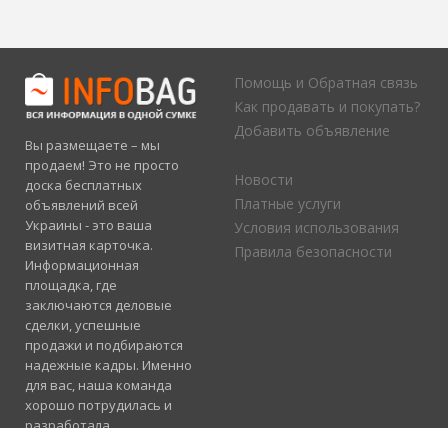
Помощь и Обратная связь
Как продавать и покупать?
Добавить объявление
Вы размещаете – мы
продаем! Это не просто
Новости
доска бесплатных
Платные услуги
объявлений всей
Украины - это ваша
Условия использования
визитная карточка.
Правила безопасности
Информационная
площадка, где
заключаются деловые
сделки, успешные
продажи и подбираются
надежные кадры. Именно
для вас, наша команда
хорошо потрудилась и
разработала
электронный каталог