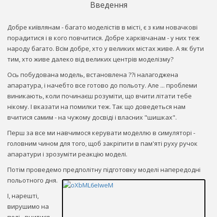
Введення
Добре київлянам - багато моделістів в місті, є з ким новачкові
порадитися і в кого повчитися. Добре харківчанам - у них теж
народу багато. Всім добре, хто у великих містах живе. А як бути
тим, хто живе далеко від великих центрів моделізму?
Ось побудована модель, встановлена ??і налагоджена
апаратура, і начебто все готово до польоту. Але ... проблеми
виникають, коли починаєш розуміти, що вчити літати тебе
нікому. І вказати на помилки теж. Так що доведеться нам
вчитися самим - на чужому досвіді і власних "шишках".
Перш за все ми навчимося керувати моделлю в симуляторі -
головним чином для того, щоб закріпити в пам'яті руху ручок
апаратури і зрозуміти реакцію моделі.
Потім проведемо предполітну підготовку моделі напередодні
польотного дня.
І, нарешті,
вирушимо на
полі - вчитися