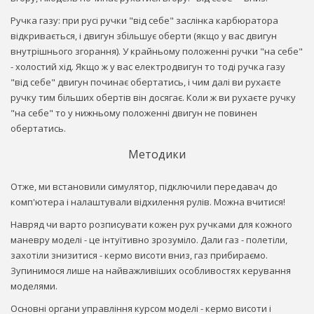
Ручка газу: при русі ручки "від себе" заслінка карбюратора
відкривається, і двигун збільшує оберти (якщо у вас двигун
внутрішнього згорання). У крайньому положенні ручки "на себе"
- холостий хід. Якщо ж у вас електродвигун то тоді ручка газу
"від себе" двигун починає обертатись, і чим далі ви рухаєте
ручку тим більших обертів він досягає. Коли ж ви рухаєте ручку
"на себе" то у нижньому положенні двигун не повинен
обертатись.
Методики
Отже, ми встановили симулятор, підключили передавач до
комп'ютера і налаштували відхилення рулів. Можна вчитися!
Навряд чи варто розписувати кожен рух ручками для кожного
маневру моделі - це інтуїтивно зрозуміло. Дали газ - полетіли,
захотіли знизитися - кермо висоти вниз, газ прибираємо.
Зупинимося лише на найважливіших особливостях керування
моделями.
Основні органи управління курсом моделі - кермо висоти і