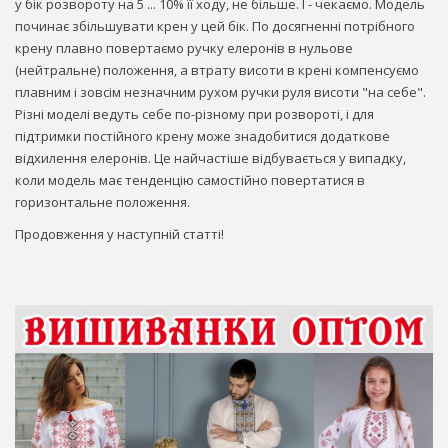
у бік розвороту на 5 ... 10% її ходу, не більше. І - чекаємо. Модель
починає збільшувати крен у цей бік. По досягненні потрібного
крену плавно повертаємо ручку елеронів в нульове
(нейтральне) положення, а втрату висоти в крені компенсуємо
плавним і зовсім незначним рухом ручки руля висоти "на себе".
Різні моделі ведуть себе по-різному при розвороті, і для
підтримки постійного крену може знадобитися додаткове
відхилення елеронів. Це найчастіше відбувається у випадку,
коли модель має тенденцію самостійно повертатися в
горизонтальне положення.
Продовження у наступній статті!