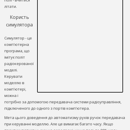
літати.
Користь
симулятора
Симулятор - це
комп'ютерна
програма, що
імітує політ
радіокерованої
моделі.
Керувати
моделлю в
комп'ютері,
можна і
потрібно за допомогою передавача системи радіоуправління,
підключеного до одного з портів комп'ютера.
Мета цього доведення до автоматизму рухів ручок передавача
при керуванні моделлю. Але це вимагає багато часу. Якщо