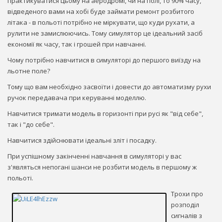
практикуватися цьому на аеродромі, чи на полі, то 90% часу,
відведеного вами на хобі буде займати ремонт розбитого
літака - в польоті потрібно не міркувати, що куди рухати, а
рулити не замислюючись. Тому симулятор це ідеальний засіб
економії як часу, так і грошей при навчанні.
Чому потрібно навчитися в симуляторі до першого виїзду на
льотне поле?
Тому що вам необхідно засвоїти і довести до автоматизму рухи
ручок передавача при керуванні моделлю.
Навчитися тримати модель в горизонті при русі як "від себе",
так і "до себе".
Навчитися здійснювати ідеальні зліт і посадку.
При успішному закінченні навчання в симуляторі у вас
з'являться непогані шанси не розбити модель в першому ж
польоті.
Трохи про
розподіл
сигналів з