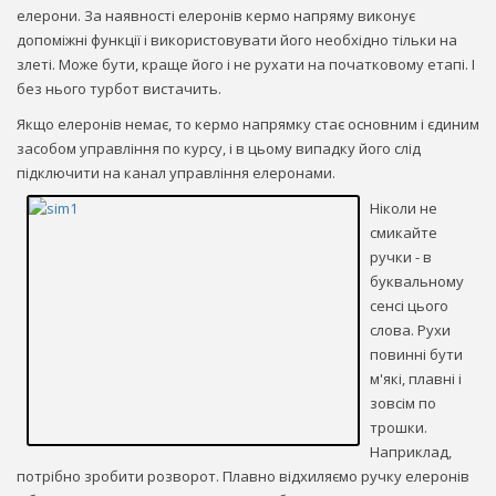
елерони. За наявності елеронів кермо напряму виконує
допоміжні функції і використовувати його необхідно тільки на
злеті. Може бути, краще його і не рухати на початковому етапі. І
без нього турбот вистачить.
Якщо елеронів немає, то кермо напрямку стає основним і єдиним
засобом управління по курсу, і в цьому випадку його слід
підключити на канал управління елеронами.
Ніколи не
смикайте
ручки - в
буквальному
сенсі цього
слова. Рухи
повинні бути
м'які, плавні і
зовсім по
трошки.
Наприклад,
потрібно зробити розворот. Плавно відхиляємо ручку елеронів