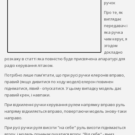
ручок
Про те, як
виглядає
передавач і
яка ручка
чим керує, я
згодом
докладно
розкажу в статті яка повністю буде присвячена апаратурі для
радіо керування літаком.
Потрібно лише пам'ятати, що при русі ручки елеронів вправо,
правий (якщо дивитися по ходу моделі) елерон повинен
підніматися, лівий - опускатися. У цьому випадку модель дає
правий крен, і навпаки.
При відхиленні ручки керування рулем напрямку вправо руль
напряму відхиляється вправо, повертаючи модель знову-таки
направо.
При русі ручки руля висоти "на себе" руль висоти піднімається
вгору, і модель починає рухатися вгору. "Від себе" - вниз.