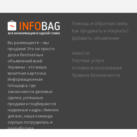
Помощь и Обратная связь
Как продавать и покупать?
Добавить объявление
Вы размещаете – мы
продаем! Это не просто
Новости
доска бесплатных
Платные услуги
объявлений всей
Украины - это ваша
Условия использования
визитная карточка.
Правила безопасности
Информационная
площадка, где
заключаются деловые
сделки, успешные
продажи и подбираются
надежные кадры. Именно
для вас, наша команда
хорошо потрудилась и
разработала
электронный каталог